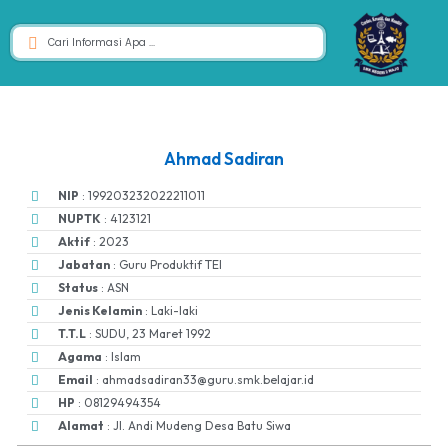
Ahmad Sadiran
NIP
: 199203232022211011
NUPTK
: 4123121
Aktif
: 2023
Jabatan
: Guru Produktif TEI
Status
: ASN
Jenis Kelamin
: Laki-laki
T.T.L
: SUDU, 23 Maret 1992
Agama
: Islam
Email
: ahmadsadiran33@guru.smk.belajar.id
HP
: 08129494354
Alamat
: Jl. Andi Mudeng Desa Batu Siwa