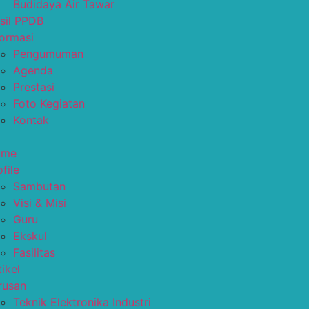
Budidaya Air Tawar
sil PPDB
formasi
Pengumuman
Agenda
Prestasi
Foto Kegiatan
Kontak
ome
file
Sambutan
Visi & Misi
Guru
Ekskul
Fasilitas
tikel
rusan
Teknik Elektronika Industri