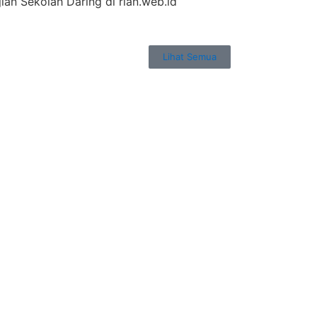
jian Sekolah Daring di rian.web.id
Lihat Semua