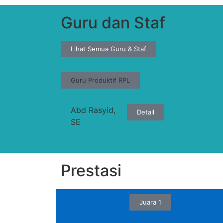
Guru dan Staf
Lihat Semua Guru & Staf
Guru Produktif RPL
Abd Rasyid,
Detail
SE
Prestasi
Juara 1