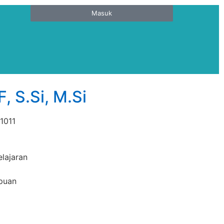
Masuk
, S.Si, M.Si
1011
lajaran
puan