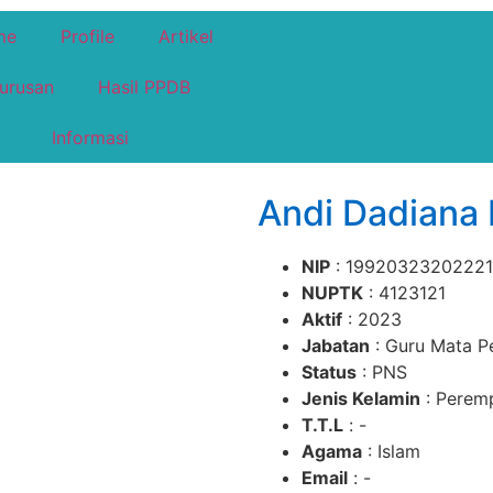
me
Profile
Artikel
urusan
Hasil PPDB
Informasi
Andi Dadiana F
NIP
: 19920323202221
NUPTK
: 4123121
Aktif
: 2023
Jabatan
: Guru Mata Pe
Status
: PNS
Jenis Kelamin
: Perem
T.T.L
: -
Agama
: Islam
Email
: -