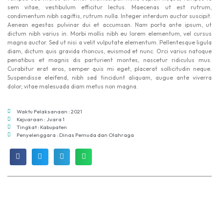
sem vitae, vestibulum efficitur lectus. Maecenas ut est rutrum,
condimentum nibh sagittis, rutrum nulla. Integer interdum auctor suscipit.
Aenean egestas pulvinar dui et accumsan. Nam porta ante ipsum, ut
dictum nibh varius in. Morbi mollis nibh eu lorem elementum, vel cursus
magna auctor. Sed ut nisi a velit vulputate elementum. Pellentesque ligula
diam, dictum quis gravida rhoncus, euismod et nunc. Orci varius natoque
penatibus et magnis dis parturient montes, nascetur ridiculus mus.
Curabitur erat eros, semper quis mi eget, placerat sollicitudin neque.
Suspendisse eleifend, nibh sed tincidunt aliquam, augue ante viverra
dolor, vitae malesuada diam metus non magna.
Waktu Pelaksanaan : 2021
Kejuaraan : Juara 1
Tingkat : Kabupaten
Penyelenggara : Dinas Pemuda dan Olahraga