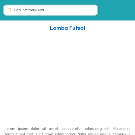
Lomba Futsal
Lorem ipsum dolor sit amet, consectetur adipiscing elit. Maecenas
tempus sed metus sit amet ullamcorper. Nulla sapien neque, tempus id