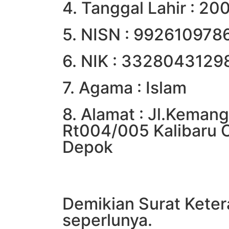
4. Tanggal Lahir : 2
5. NISN : 992610978
6. NIK : 332804312
7. Agama : Islam
8. Alamat : Jl.Keman
Rt004/005 Kalibaru 
Depok
Demikian Surat Keter
seperlunya.