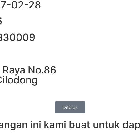
007-02-28
6
9830009
g Raya No.86
Cilodong
Ditolak
angan ini kami buat untuk da