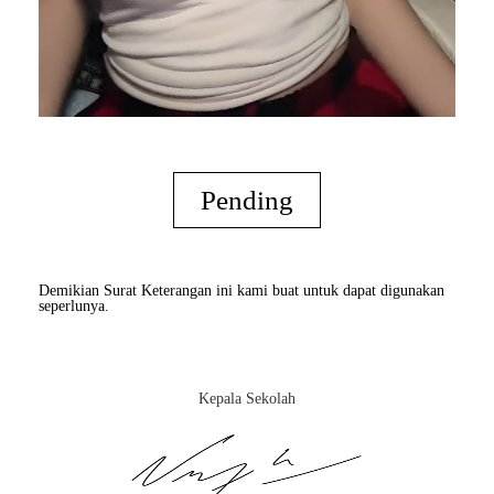
Pending
Demikian Surat Keterangan ini kami buat untuk dapat digunakan
seperlunya.
Kepala Sekolah