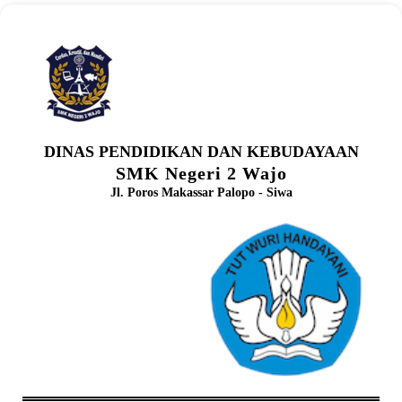
DINAS PENDIDIKAN DAN KEBUDAYAAN
SMK Negeri 2 Wajo
Jl. Poros Makassar Palopo - Siwa