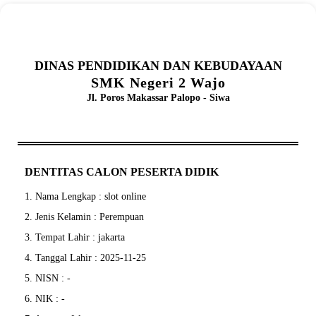
DINAS PENDIDIKAN DAN KEBUDAYAAN
SMK Negeri 2 Wajo
Jl. Poros Makassar Palopo - Siwa
DENTITAS CALON PESERTA DIDIK
1. Nama Lengkap :
slot online
2. Jenis Kelamin : Perempuan
3. Tempat Lahir : jakarta
4. Tanggal Lahir : 2025-11-25
5. NISN : -
6. NIK : -