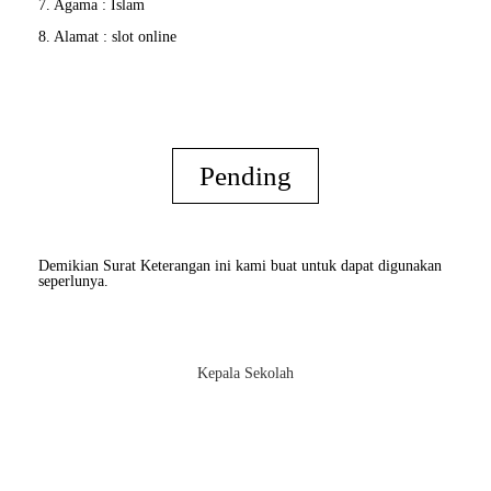
7. Agama : Islam
8. Alamat :
slot online
Pending
Demikian Surat Keterangan ini kami buat untuk dapat digunakan
seperlunya.
Kepala Sekolah