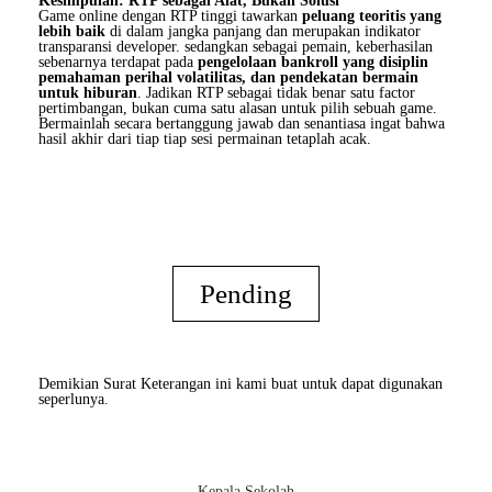
Kesimpulan: RTP sebagai Alat, Bukan Solusi
Game online dengan RTP tinggi tawarkan
peluang teoritis yang
lebih baik
di dalam jangka panjang dan merupakan indikator
transparansi developer. sedangkan sebagai pemain, keberhasilan
sebenarnya terdapat pada
pengelolaan bankroll yang disiplin
pemahaman perihal volatilitas, dan pendekatan bermain
untuk hiburan
. Jadikan RTP sebagai tidak benar satu factor
pertimbangan, bukan cuma satu alasan untuk pilih sebuah game.
Bermainlah secara bertanggung jawab dan senantiasa ingat bahwa
hasil akhir dari tiap tiap sesi permainan tetaplah acak.
Pending
Demikian Surat Keterangan ini kami buat untuk dapat digunakan
seperlunya.
Kepala Sekolah