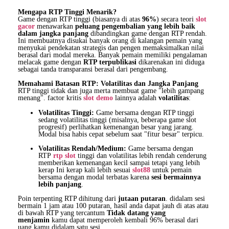
Mengapa RTP Tinggi Menarik?
Game dengan RTP tinggi (biasanya di atas
96%
) secara teori
slot
gacor
menawarkan
peluang pengembalian yang lebih baik
dalam jangka panjang
dibandingkan game dengan RTP rendah.
Ini membuatnya disukai banyak orang di kalangan pemain yang
menyukai pendekatan strategis dan pengen memaksimalkan nilai
berasal dari modal mereka. Banyak pemain memiliki pengalaman
melacak game dengan
RTP terpublikasi
dikarenakan ini diduga
sebagai tanda transparansi berasal dari pengembang.
Memahami Batasan RTP: Volatilitas dan Jangka Panjang
RTP tinggi tidak dan juga merta membuat game "lebih gampang
menang". factor kritis
slot demo
lainnya adalah
volatilitas
:
Volatilitas Tinggi:
Game bersama dengan RTP tinggi
sedang volatilitas tinggi (misalnya, beberapa game slot
progresif) perlihatkan kemenangan besar yang jarang.
Modal bisa habis cepat sebelum saat "fitur besar" terpicu.
Volatilitas Rendah/Medium:
Game bersama dengan
RTP
rtp slot
tinggi dan volatilitas lebih rendah cenderung
memberikan kemenangan kecil sampai tetapi yang lebih
kerap Ini kerap kali lebih sesuai
slot88
untuk pemain
bersama dengan modal terbatas karena
sesi bermainnya
lebih panjang
.
Poin terpenting RTP dihitung dari
jutaan putaran
. didalam sesi
bermain 1 jam atau 100 putaran, hasil anda dapat jauh di atas atau
di bawah RTP yang tercantum
Tidak datang yang
menjamin
kamu dapat memperoleh kembali 96% berasal dari
uang kamu didalam satu sesi.