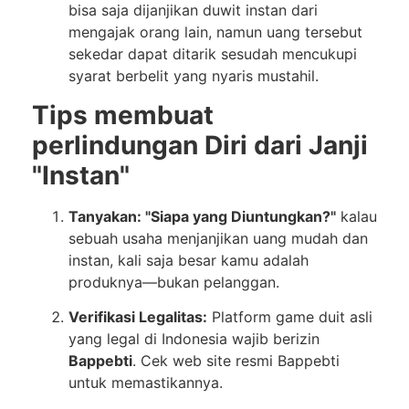
bisa saja dijanjikan duwit instan dari
mengajak orang lain, namun uang tersebut
sekedar dapat ditarik sesudah mencukupi
syarat berbelit yang nyaris mustahil.
Tips membuat
perlindungan Diri dari Janji
"Instan"
Tanyakan: "Siapa yang Diuntungkan?"
kalau
sebuah usaha menjanjikan uang mudah dan
instan, kali saja besar kamu adalah
produknya—bukan pelanggan.
Verifikasi Legalitas:
Platform game duit asli
yang legal di Indonesia wajib berizin
Bappebti
. Cek web site resmi Bappebti
untuk memastikannya.