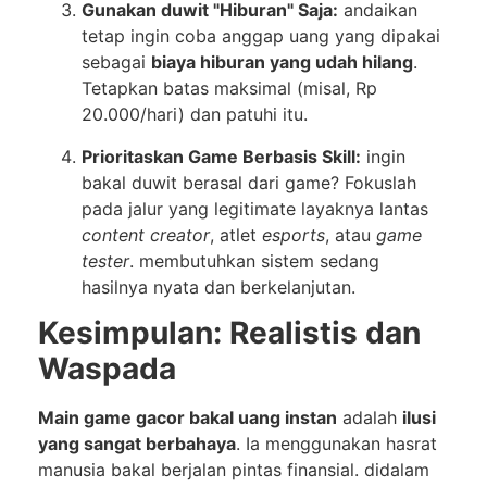
Gunakan duwit "Hiburan" Saja:
andaikan
tetap ingin coba anggap uang yang dipakai
sebagai
biaya hiburan yang udah hilang
.
Tetapkan batas maksimal (misal, Rp
20.000/hari) dan patuhi itu.
Prioritaskan Game Berbasis Skill:
ingin
bakal duwit berasal dari game? Fokuslah
pada jalur yang legitimate layaknya lantas
content creator
, atlet
esports
, atau
game
tester
. membutuhkan sistem sedang
hasilnya nyata dan berkelanjutan.
Kesimpulan: Realistis dan
Waspada
Main game gacor bakal uang instan
adalah
ilusi
yang sangat berbahaya
. Ia menggunakan hasrat
manusia bakal berjalan pintas finansial. didalam