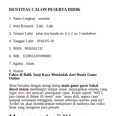
DENTITAS CALON PESERTA DIDIK
1. Nama Lengkap : noname
2. Jenis Kelamin : Laki - Laki
3. Tempat Lahir : jalan doa bunda no 4 rt 2 rw 3 simbabwe
4. Tanggal Lahir : 2010-05-10
5. NISN : 9926102132
6. NIK : 3328032205990001
7. Agama : Islam
8. Alamat :
Fakta di Balik Janji Kaya Mendadak dari Dunia Game
Online
Iklan bersama dengan iming-iming
main game gacor bakal
duwit instan
membanjiri tempat sosial, menargetkan mereka yang
ingin
situs slot
mencari pendapatan cepat. Klaim seperti "WD 1
juta cuman di dalam 10 menit" atau "tanpa skill, segera cuan"
nampak terlampau menggoda. namun seberapa realistis janji ini?
Artikel ini akan membicarakan mekanisme di baliknya dan risiko
besar yang mengintai para pemain.