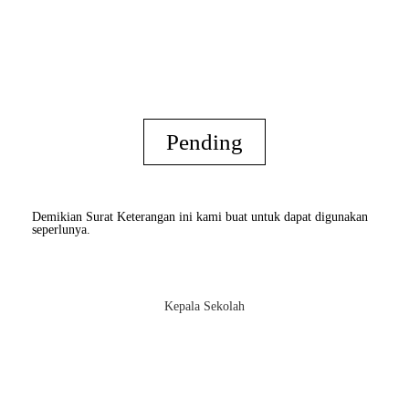
Pending
Demikian Surat Keterangan ini kami buat untuk dapat digunakan
seperlunya.
Kepala Sekolah