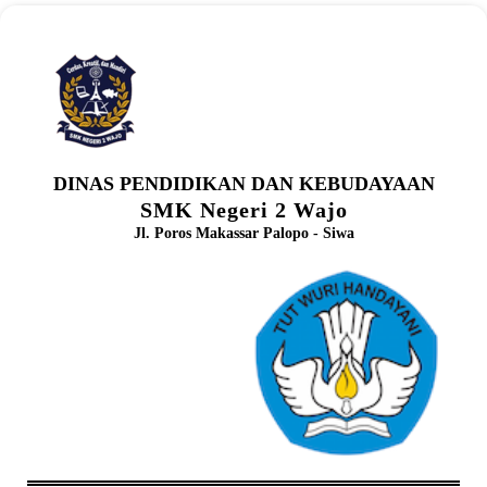
DINAS PENDIDIKAN DAN KEBUDAYAAN
SMK Negeri 2 Wajo
Jl. Poros Makassar Palopo - Siwa