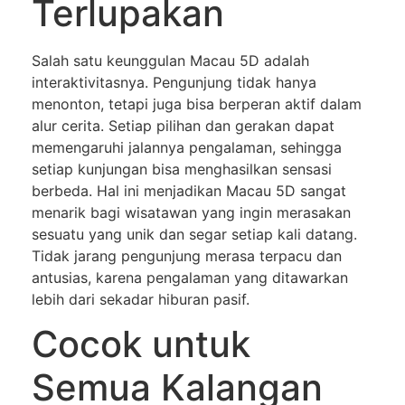
Terlupakan
Salah satu keunggulan Macau 5D adalah
interaktivitasnya. Pengunjung tidak hanya
menonton, tetapi juga bisa berperan aktif dalam
alur cerita. Setiap pilihan dan gerakan dapat
memengaruhi jalannya pengalaman, sehingga
setiap kunjungan bisa menghasilkan sensasi
berbeda. Hal ini menjadikan Macau 5D sangat
menarik bagi wisatawan yang ingin merasakan
sesuatu yang unik dan segar setiap kali datang.
Tidak jarang pengunjung merasa terpacu dan
antusias, karena pengalaman yang ditawarkan
lebih dari sekadar hiburan pasif.
Cocok untuk
Semua Kalangan