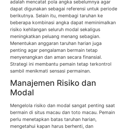
adalah mencatat pola angka sebelumnya agar
dapat digunakan sebagai referensi untuk periode
berikutnya. Selain itu, membagi taruhan ke
beberapa kombinasi angka dapat meminimalkan
risiko kehilangan seluruh modal sekaligus
meningkatkan peluang menang sebagian.
Menentukan anggaran taruhan harian juga
penting agar pengalaman bermain tetap
menyenangkan dan aman secara finansial.
Strategi ini membantu pemain tetap terkontrol
sambil menikmati sensasi permainan.
Manajemen Risiko dan
Modal
Mengelola risiko dan modal sangat penting saat
bermain di situs macau dan toto macau. Pemain
perlu menetapkan batas taruhan harian,
mengetahui kapan harus berhenti, dan