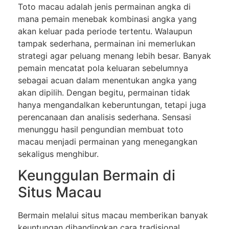
Toto macau adalah jenis permainan angka di
mana pemain menebak kombinasi angka yang
akan keluar pada periode tertentu. Walaupun
tampak sederhana, permainan ini memerlukan
strategi agar peluang menang lebih besar. Banyak
pemain mencatat pola keluaran sebelumnya
sebagai acuan dalam menentukan angka yang
akan dipilih. Dengan begitu, permainan tidak
hanya mengandalkan keberuntungan, tetapi juga
perencanaan dan analisis sederhana. Sensasi
menunggu hasil pengundian membuat toto
macau menjadi permainan yang menegangkan
sekaligus menghibur.
Keunggulan Bermain di
Situs Macau
Bermain melalui situs macau memberikan banyak
keuntungan dibandingkan cara tradisional.