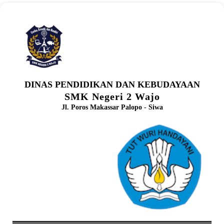
DINAS PENDIDIKAN DAN KEBUDAYAAN
SMK Negeri 2 Wajo
Jl. Poros Makassar Palopo - Siwa