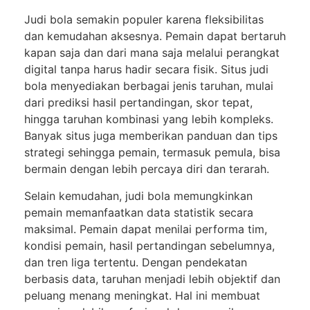
Judi bola semakin populer karena fleksibilitas
dan kemudahan aksesnya. Pemain dapat bertaruh
kapan saja dan dari mana saja melalui perangkat
digital tanpa harus hadir secara fisik. Situs judi
bola menyediakan berbagai jenis taruhan, mulai
dari prediksi hasil pertandingan, skor tepat,
hingga taruhan kombinasi yang lebih kompleks.
Banyak situs juga memberikan panduan dan tips
strategi sehingga pemain, termasuk pemula, bisa
bermain dengan lebih percaya diri dan terarah.
Selain kemudahan, judi bola memungkinkan
pemain memanfaatkan data statistik secara
maksimal. Pemain dapat menilai performa tim,
kondisi pemain, hasil pertandingan sebelumnya,
dan tren liga tertentu. Dengan pendekatan
berbasis data, taruhan menjadi lebih objektif dan
peluang menang meningkat. Hal ini membuat