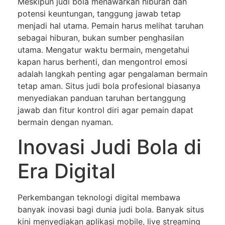
Meskipun judi bola menawarkan hiburan dan
potensi keuntungan, tanggung jawab tetap
menjadi hal utama. Pemain harus melihat taruhan
sebagai hiburan, bukan sumber penghasilan
utama. Mengatur waktu bermain, mengetahui
kapan harus berhenti, dan mengontrol emosi
adalah langkah penting agar pengalaman bermain
tetap aman. Situs judi bola profesional biasanya
menyediakan panduan taruhan bertanggung
jawab dan fitur kontrol diri agar pemain dapat
bermain dengan nyaman.
Inovasi Judi Bola di
Era Digital
Perkembangan teknologi digital membawa
banyak inovasi bagi dunia judi bola. Banyak situs
kini menyediakan aplikasi mobile, live streaming