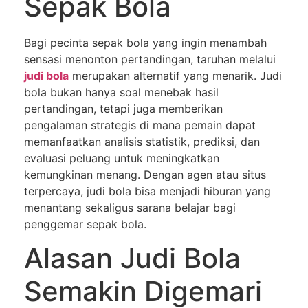
Sepak Bola
Bagi pecinta sepak bola yang ingin menambah
sensasi menonton pertandingan, taruhan melalui
judi bola
merupakan alternatif yang menarik. Judi
bola bukan hanya soal menebak hasil
pertandingan, tetapi juga memberikan
pengalaman strategis di mana pemain dapat
memanfaatkan analisis statistik, prediksi, dan
evaluasi peluang untuk meningkatkan
kemungkinan menang. Dengan agen atau situs
terpercaya, judi bola bisa menjadi hiburan yang
menantang sekaligus sarana belajar bagi
penggemar sepak bola.
Alasan Judi Bola
Semakin Digemari