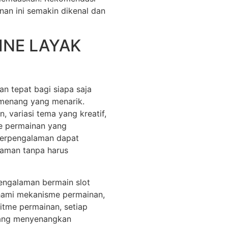
an ini semakin dikenal dan
INE LAYAK
han tepat bagi siapa saja
 menang yang menarik.
 variasi tema yang kreatif,
me permainan yang
berpengalaman dapat
aman tanpa harus
engalaman bermain slot
ahami mekanisme permainan,
itme permainan, setiap
yang menyenangkan