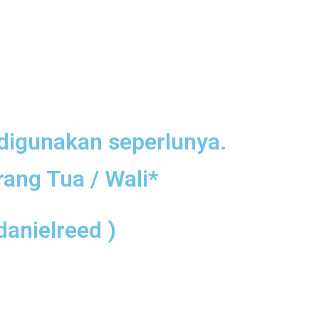
 digunakan seperlunya.
rang Tua / Wali*
danielreed )