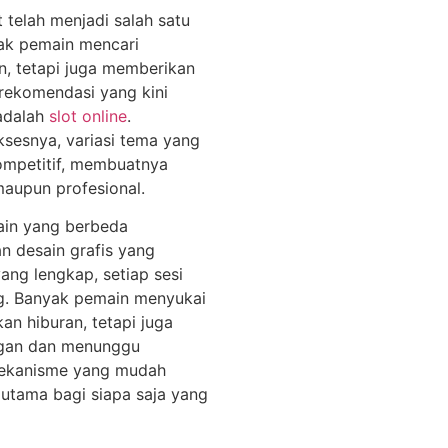
 telah menjadi salah satu
yak pemain mencari
, tetapi juga memberikan
rekomendasi yang kini
adalah
slot online
.
ksesnya, variasi tema yang
ompetitif, membuatnya
maupun profesional.
ain yang berbeda
n desain grafis yang
yang lengkap, setiap sesi
ng. Banyak pemain menyukai
an hiburan, tetapi juga
ngan dan menunggu
ekanisme yang mudah
 utama bagi siapa saja yang