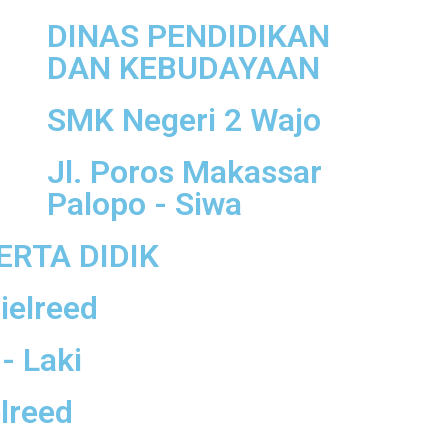
DINAS PENDIDIKAN
DAN KEBUDAYAAN
SMK Negeri 2 Wajo
Jl. Poros Makassar
Palopo - Siwa
ERTA DIDIK
ielreed
 - Laki
elreed