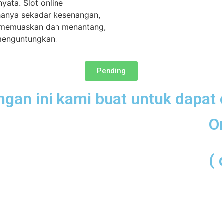
ata. Slot online
hanya sekadar kesenangan,
 memuaskan dan menantang,
 menguntungkan.
Pending
ngan ini kami buat untuk dapat
O
( 