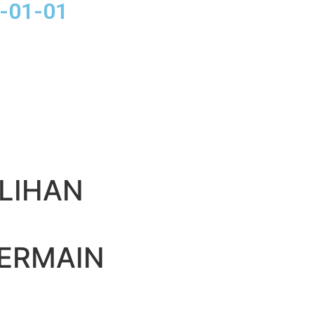
8-01-01
ILIHAN
ERMAIN