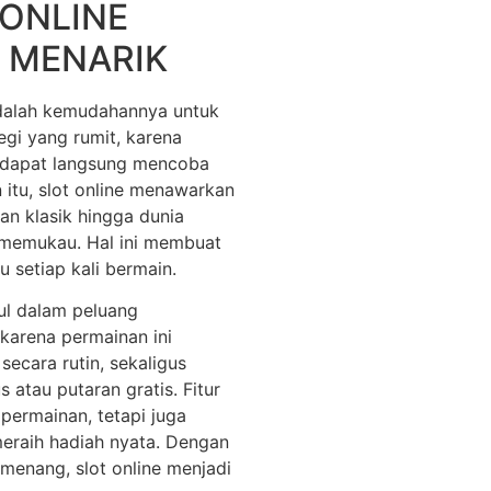
ONLINE
 MENARIK
adalah kemudahannya untuk
egi yang rumit, karena
g dapat langsung mencoba
itu, slot online menawarkan
gan klasik hingga dunia
 memukau. Hal ini membuat
setiap kali bermain.
gul dalam peluang
arena permainan ini
ecara rutin, sekaligus
atau putaran gratis. Fitur
permainan, tetapi juga
eraih hadiah nyata. Dengan
menang, slot online menjadi