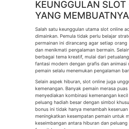
KEUNGGULAN SLOT 
YANG MEMBUATNYA
Salah satu keunggulan utama slot online 
dimainkan. Pemula tidak perlu belajar strat
permainan ini dirancang agar setiap oran
dan menikmati pengalaman bermain. Selain 
berbagai tema kreatif, mulai dari petualan
fantasi modern dengan grafis dan animasi
pemain selalu menemukan pengalaman baru 
Selain aspek hiburan, slot online juga ung
kemenangan. Banyak pemain merasa puas k
menyediakan kombinasi kemenangan kecil s
peluang hadiah besar dengan simbol khusus 
bonus ini tidak hanya menambah keseruan 
meningkatkan kesempatan pemain untuk m
keseimbangan antara hiburan dan peluang 