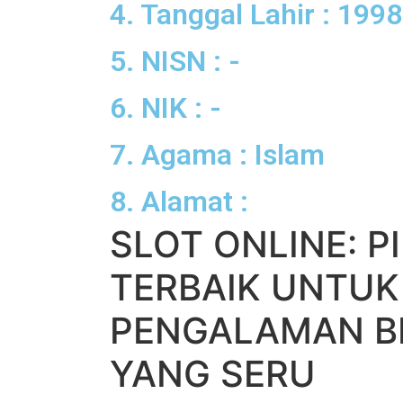
4. Tanggal Lahir : 199
5. NISN : -
6. NIK : -
7. Agama : Islam
8. Alamat :
SLOT ONLINE: P
TERBAIK UNTUK
PENGALAMAN B
YANG SERU