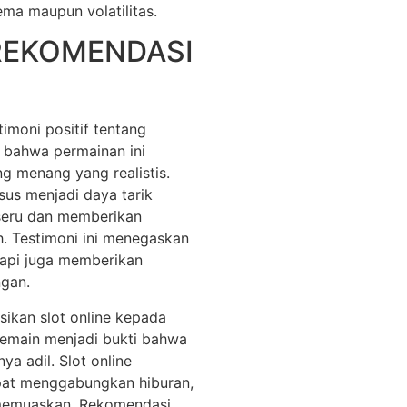
ema maupun volatilitas.
REKOMENDASI
imoni positif tentang
bahwa permainan ini
ng menang yang realistis.
usus menjadi daya tarik
 seru dan memberikan
. Testimoni ini menegaskan
tapi juga memberikan
gan.
ikan slot online kepada
emain menjadi bukti bahwa
a adil. Slot online
at menggabungkan hiburan,
memuaskan. Rekomendasi