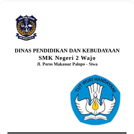
DINAS PENDIDIKAN DAN KEBUDAYAAN
SMK Negeri 2 Wajo
Jl. Poros Makassar Palopo - Siwa