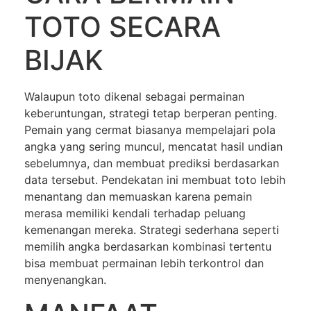
TOTO SECARA
BIJAK
Walaupun toto dikenal sebagai permainan
keberuntungan, strategi tetap berperan penting.
Pemain yang cermat biasanya mempelajari pola
angka yang sering muncul, mencatat hasil undian
sebelumnya, dan membuat prediksi berdasarkan
data tersebut. Pendekatan ini membuat toto lebih
menantang dan memuaskan karena pemain
merasa memiliki kendali terhadap peluang
kemenangan mereka. Strategi sederhana seperti
memilih angka berdasarkan kombinasi tertentu
bisa membuat permainan lebih terkontrol dan
menyenangkan.