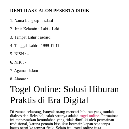
DENTITAS CALON PESERTA DIDIK
1. Nama Lengkap : asdasd
2. Jenis Kelamin : Laki - Laki
3. Tempat Lahir : asdasd
4. Tanggal Lahir : 1999-11-11
5. NISN : -
6. NIK : -
7. Agama : Islam
8. Alamat :
Togel Online: Solusi Hiburan
Praktis di Era Digital
Di zaman sekarang, banyak orang mencari hiburan yang mudah
diakses dan fleksibel, salah satunya adalah
togel online
. Permainan
ini menawarkan kemudahan yang tidak dimiliki oleh permainan
tradisional, karena pemain bisa ikut bermain kapan saja tanpa
harus pergi ke tempat fisik. Selain itu, togel online juga