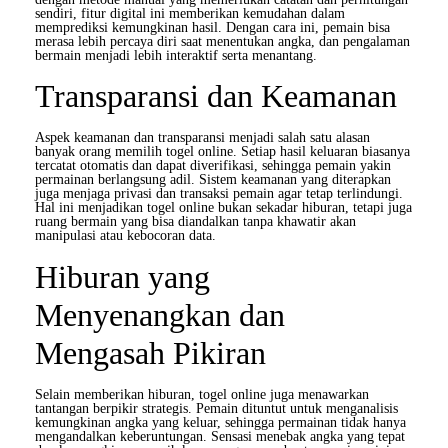
sendiri, fitur digital ini memberikan kemudahan dalam
memprediksi kemungkinan hasil. Dengan cara ini, pemain bisa
merasa lebih percaya diri saat menentukan angka, dan pengalaman
bermain menjadi lebih interaktif serta menantang.
Transparansi dan Keamanan
Aspek keamanan dan transparansi menjadi salah satu alasan
banyak orang memilih togel online. Setiap hasil keluaran biasanya
tercatat otomatis dan dapat diverifikasi, sehingga pemain yakin
permainan berlangsung adil. Sistem keamanan yang diterapkan
juga menjaga privasi dan transaksi pemain agar tetap terlindungi.
Hal ini menjadikan togel online bukan sekadar hiburan, tetapi juga
ruang bermain yang bisa diandalkan tanpa khawatir akan
manipulasi atau kebocoran data.
Hiburan yang
Menyenangkan dan
Mengasah Pikiran
Selain memberikan hiburan, togel online juga menawarkan
tantangan berpikir strategis. Pemain dituntut untuk menganalisis
kemungkinan angka yang keluar, sehingga permainan tidak hanya
mengandalkan keberuntungan. Sensasi menebak angka yang tepat