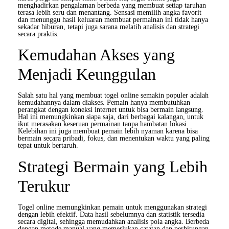
menghadirkan pengalaman berbeda yang membuat setiap taruhan
terasa lebih seru dan menantang. Sensasi memilih angka favorit
dan menunggu hasil keluaran membuat permainan ini tidak hanya
sekadar hiburan, tetapi juga sarana melatih analisis dan strategi
secara praktis.
Kemudahan Akses yang
Menjadi Keunggulan
Salah satu hal yang membuat togel online semakin populer adalah
kemudahannya dalam diakses. Pemain hanya membutuhkan
perangkat dengan koneksi internet untuk bisa bermain langsung.
Hal ini memungkinkan siapa saja, dari berbagai kalangan, untuk
ikut merasakan keseruan permainan tanpa hambatan lokasi.
Kelebihan ini juga membuat pemain lebih nyaman karena bisa
bermain secara pribadi, fokus, dan menentukan waktu yang paling
tepat untuk bertaruh.
Strategi Bermain yang Lebih
Terukur
Togel online memungkinkan pemain untuk menggunakan strategi
dengan lebih efektif. Data hasil sebelumnya dan statistik tersedia
secara digital, sehingga memudahkan analisis pola angka. Berbeda
dengan metode manual yang memerlukan catatan dan perhitungan