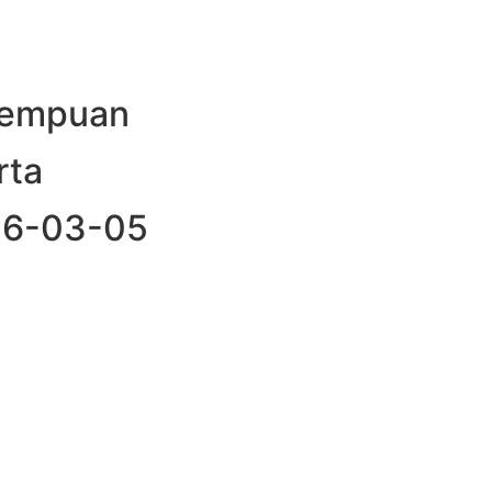
erempuan
rta
026-03-05