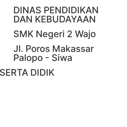
DINAS PENDIDIKAN
DAN KEBUDAYAAN
SMK Negeri 2 Wajo
Jl. Poros Makassar
Palopo - Siwa
SERTA DIDIK