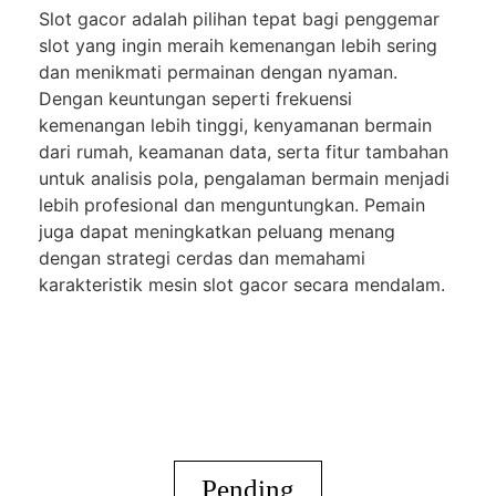
Slot gacor adalah pilihan tepat bagi penggemar
slot yang ingin meraih kemenangan lebih sering
dan menikmati permainan dengan nyaman.
Dengan keuntungan seperti frekuensi
kemenangan lebih tinggi, kenyamanan bermain
dari rumah, keamanan data, serta fitur tambahan
untuk analisis pola, pengalaman bermain menjadi
lebih profesional dan menguntungkan. Pemain
juga dapat meningkatkan peluang menang
dengan strategi cerdas dan memahami
karakteristik mesin slot gacor secara mendalam.
Pending