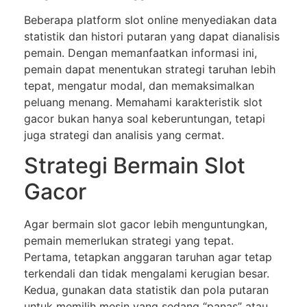
Beberapa platform slot online menyediakan data
statistik dan histori putaran yang dapat dianalisis
pemain. Dengan memanfaatkan informasi ini,
pemain dapat menentukan strategi taruhan lebih
tepat, mengatur modal, dan memaksimalkan
peluang menang. Memahami karakteristik slot
gacor bukan hanya soal keberuntungan, tetapi
juga strategi dan analisis yang cermat.
Strategi Bermain Slot
Gacor
Agar bermain slot gacor lebih menguntungkan,
pemain memerlukan strategi yang tepat.
Pertama, tetapkan anggaran taruhan agar tetap
terkendali dan tidak mengalami kerugian besar.
Kedua, gunakan data statistik dan pola putaran
untuk memilih mesin yang sedang “panas” atau