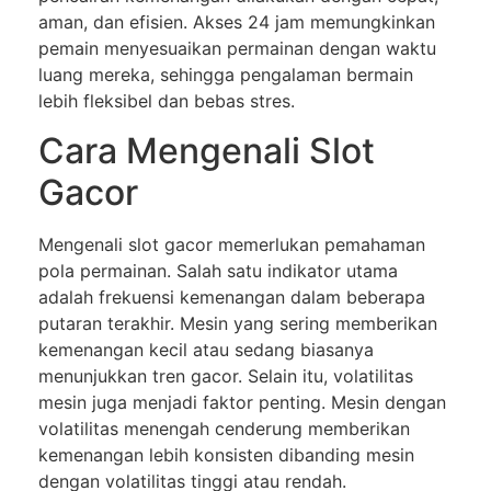
aman, dan efisien. Akses 24 jam memungkinkan
pemain menyesuaikan permainan dengan waktu
luang mereka, sehingga pengalaman bermain
lebih fleksibel dan bebas stres.
Cara Mengenali Slot
Gacor
Mengenali slot gacor memerlukan pemahaman
pola permainan. Salah satu indikator utama
adalah frekuensi kemenangan dalam beberapa
putaran terakhir. Mesin yang sering memberikan
kemenangan kecil atau sedang biasanya
menunjukkan tren gacor. Selain itu, volatilitas
mesin juga menjadi faktor penting. Mesin dengan
volatilitas menengah cenderung memberikan
kemenangan lebih konsisten dibanding mesin
dengan volatilitas tinggi atau rendah.