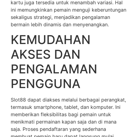
kartu juga tersedia untuk menambah variasi. Hal
ini memungkinkan pemain menguji keberuntungan
sekaligus strategi, menjadikan pengalaman
bermain lebih dinamis dan menyenangkan.
KEMUDAHAN
AKSES DAN
PENGALAMAN
PENGGUNA
Slot88 dapat diakses melalui berbagai perangkat,
termasuk smartphone, tablet, dan komputer. Ini
memberikan fleksibilitas bagi pemain untuk
menikmati permainan kapan saja dan di mana
saja. Proses pendaftaran yang sederhana
membuat pemain baru dapat langsung mulai