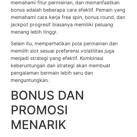
memahami fitur permainan, dan memanfaatkan
bonus adalah beberapa cara efektif. Pemain yang
memahami cara kerja free spin, bonus round, dan
jackpot progresif biasanya memiliki peluang
menang lebih tinggi.
Selain itu, memperhatikan pola permainan dan
memilih slot sesuai preferensi volatilitas juga
menjadi strategi yang efektif. Kombinasi
keberuntungan dan strategi akan membuat
pengalaman bermain lebih seru dan
menguntungkan.
BONUS DAN
PROMOSI
MENARIK