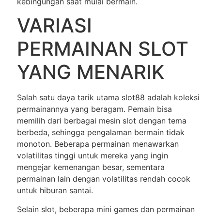
kebingungan saat mulai bermain.
VARIASI
PERMAINAN SLOT
YANG MENARIK
Salah satu daya tarik utama slot88 adalah koleksi
permainannya yang beragam. Pemain bisa
memilih dari berbagai mesin slot dengan tema
berbeda, sehingga pengalaman bermain tidak
monoton. Beberapa permainan menawarkan
volatilitas tinggi untuk mereka yang ingin
mengejar kemenangan besar, sementara
permainan lain dengan volatilitas rendah cocok
untuk hiburan santai.
Selain slot, beberapa mini games dan permainan