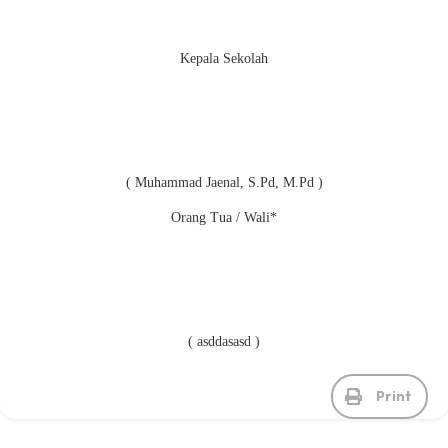
Kepala Sekolah
( Muhammad Jaenal, S.Pd, M.Pd )
Orang Tua / Wali*
( asddasasd )
Print