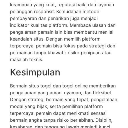
keamanan yang kuat, reputasi baik, dan layanan
pelanggan responsif. Kemudahan metode
pembayaran dan penarikan juga menjadi
indikator kualitas platform. Membaca ulasan dan
pengalaman pemain lain bisa membantu menilai
keandalan situs. Dengan memilih platform
terpercaya, pemain bisa fokus pada strategi dan
permainan tanpa khawatir risiko penipuan atau
masalah teknis.
Kesimpulan
Bermain situs togel dan togel online memberikan
pengalaman yang aman, nyaman, dan fleksibel.
Dengan strategi bermain yang tepat, pengelolaan
modal yang bijak, serta pemilihan platform
terpercaya, pemain dapat menikmati sensasi
bermain angka tanpa risiko berlebihan. Disiplin,
kesabaran, dan tanggung jawab menjadi kunci