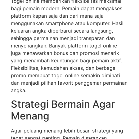
Togel online memberikan fleksibilitas maksimal
bagi pemain modern. Pemain dapat mengakses
platform kapan saja dan dari mana saja
menggunakan smartphone atau komputer. Hasil
keluaran angka diperbarui secara langsung,
sehingga permainan menjadi transparan dan
menyenangkan. Banyak platform togel online
juga menawarkan bonus dan promosi menarik
yang menambah keuntungan bagi pemain aktif.
Fleksibilitas, kemudahan akses, dan berbagai
promo membuat togel online semakin diminati
dan menjadi pilihan favorit penggemar permainan
angka.
Strategi Bermain Agar
Menang
Agar peluang menang lebih besar, strategi yang
tepat sangat penting. Pemain disarankan