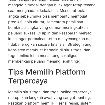
mengelola modal dengan bijak agar tetap tenang
saat menghadapi kekalahan. Mencatat pola
angka sebelumnya bisa membantu membuat
prediksi lebih akurat, sementara pemilihan
kombinasi angka yang cermat meningkatkan
peluang sukses. Disiplin dan kesabaran menjadi
kunci agar permainan tetap menyenangkan dan
tidak merugikan secara finansial. Strategi yang
konsisten membuat bermain di situs togel dan
togel online lebih menantang sekaligus
memberikan peluang menang lebih tinggi.
Tips Memilih Platform
Terpercaya
Memilih situs togel dan togel online terpercaya
merupakan langkah awal yang sangat penting.
Pastikan platform memiliki lisensi resmi, sistem