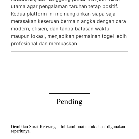
utama agar pengalaman taruhan tetap positif.
Kedua platform ini memungkinkan siapa saja
merasakan keseruan bermain angka dengan cara
modern, efisien, dan tanpa batasan waktu
maupun lokasi, menjadikan permainan togel lebih
profesional dan memuaskan.
Pending
Demikian Surat Keterangan ini kami buat untuk dapat digunakan
seperlunya.