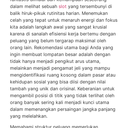
dalam melihat sebuah
slot
yang tersembunyi di
balik hiruk-pikuk rutinitas harian. Menemukan
celah yang tepat untuk menaruh energi dan fokus
kita adalah langkah awal yang sangat krusial
karena di sanalah efisiensi kerja bertemu dengan
peluang yang belum tergarap maksimal oleh
orang lain. Rekomendasi utama bagi Anda yang
ingin membuat lompatan besar adalah dengan
tidak hanya menjadi pengikut arus utama,
melainkan menjadi pengamat jeli yang mampu
mengidentifikasi ruang kosong dalam pasar atau
kehidupan sosial yang bisa diisi dengan nilai
tambah yang unik dan orisinal. Keberanian untuk
mengambil posisi di titik yang tidak terlihat oleh
orang banyak sering kali menjadi kunci utama
dalam memenangkan persaingan jangka panjang
yang melelahkan.
Memahami struktur peluang memerlukan