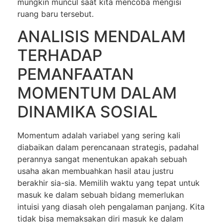
mungkin muncul saat kita mencoba mengisi
ruang baru tersebut.
ANALISIS MENDALAM
TERHADAP
PEMANFAATAN
MOMENTUM DALAM
DINAMIKA SOSIAL
Momentum adalah variabel yang sering kali
diabaikan dalam perencanaan strategis, padahal
perannya sangat menentukan apakah sebuah
usaha akan membuahkan hasil atau justru
berakhir sia-sia. Memilih waktu yang tepat untuk
masuk ke dalam sebuah bidang memerlukan
intuisi yang diasah oleh pengalaman panjang. Kita
tidak bisa memaksakan diri masuk ke dalam