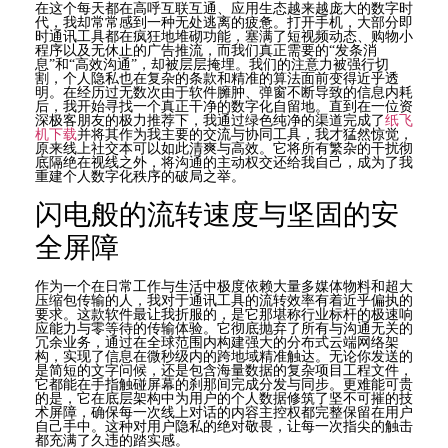
在这个每天都在高呼互联互通、应用生态越来越庞大的数字时
代，我却常常感到一种无处逃离的疲惫。打开手机，大部分即
时通讯工具都在疯狂地堆砌功能，塞满了短视频动态、购物小
程序以及无休止的广告推流，而我们真正需要的“发条消
息”和“高效沟通”，却被层层掩埋。我们的注意力被强行切
割，个人隐私也在复杂的条款和精准的算法面前变得近乎透
明。在经历过无数次由于软件臃肿、弹窗不断导致的信息内耗
后，我开始寻找一个真正干净的数字化自留地。直到在一位资
深极客朋友的极力推荐下，我通过绿色纯净的渠道完成了
纸飞
机下载
并将其作为我主要的交流与协同工具，我才猛然惊觉，
原来线上社交本可以如此清爽与高效。它将所有繁杂的干扰彻
底隔绝在视线之外，将沟通的主动权交还给我自己，成为了我
重建个人数字化秩序的破局之举。
闪电般的流转速度与坚固的安
全屏障
作为一个在日常工作与生活中极度依赖大量多媒体物料和超大
压缩包传输的人，我对于通讯工具的流转效率有着近乎偏执的
要求。这款软件最让我折服的，是它那堪称行业标杆的极速响
应能力与零等待的传输体验。它彻底抛弃了所有与沟通无关的
冗余业务，通过在全球范围内构建强大的分布式云端网络架
构，实现了信息在微秒级内的跨地域精准触达。无论你发送的
是简短的文字问候，还是包含海量数据的复杂项目工程文件，
它都能在手指触碰屏幕的刹那间完成分发与同步。更难能可贵
的是，它在底层架构中为用户的个人数据修筑了坚不可摧的技
术屏障，确保每一次线上对话的内容主控权都完整保留在用户
自己手中。这种对用户隐私的绝对敬畏，让每一次指尖的触击
都充满了久违的踏实感。