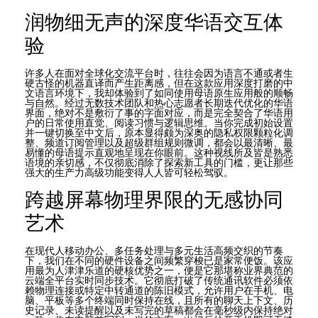
润物细无声的深度华语交互体
验
许多人在面对全球化交流平台时，往往会因为语言不通或者生
硬古怪的机器直译而产生距离感，但在这款应用深度打磨的中
文语言环境下，我却体验到了如同使用母语原生应用般的顺畅
与自然。经过无数技术团队和热心志愿者长期迭代优化的华语
界面，绝对不是敷衍了事的字面对应，而是完全契合了华语用
户的日常使用直觉、阅读习惯与逻辑思维。当你完成初始设置
并一键切换至中文后，原本显得颇为深奥的隐私权限颗粒化调
整、频道订阅管理以及超级群组规则微调，都会以最清晰、最
易懂的母语提示直观地呈现在你眼前。这种视线所及皆是熟悉
语境的亲切感，不仅彻底消除了探索新工具的门槛，更让那些
强大的生产力高级功能变得人人皆可轻松驾驭。
跨越屏幕物理界限的无感协同
艺术
在现代人移动办公、多任务处理与多元生活高频交织的节奏
下，我们在不同的硬件设备之间频繁穿梭已是家常便饭。该应
用最为人津津乐道的硬核优势之一，便是它那堪称业界典范的
云端全平台实时同步技术。它彻底打破了传统通讯软件必须依
赖物理连接或特定中转通道的陈旧模式，允许用户在手机、电
脑、平板等多个终端同时保持在线，且所有的聊天上下文、历
史记录、未读提醒以及未写完的草稿都会在毫秒级内保持绝对