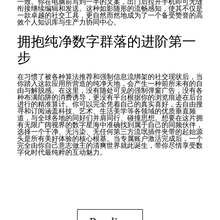
一致。你在电脑前写到一半的文案，出门后拉开手机即可无缝
衔接继续编辑和发送。这种如影随形的流畅感知，使其不仅是
一款卓越的社交工具，更自然而然地成为了一个备受赞誉的高
效个人知识库与生产力协同中心。
拥抱纯净数字群落的进阶第一
步
在习惯了被各种算法推荐和强制信息流绑架的社交现状后，当
你踏入这款应用所营造的纯净天地，会产生一种前所未有的自
由与解脱感。在这里，没有随处可见的强制弹窗广告，没有各
种布满陷阱的消费诱导，更没有平台根据你的浏览痕迹在后台
进行的精准算计。你可以完全凭着自己的真实喜好，去自由搜
寻和订阅涵盖科技、艺术、生活美学等各领域的优质垂直频
道，与全球各地的同好们并肩同行、碰撞思想。想要在这片拥
有无限广阔视界的数字星海中准确找到属于自己的同频伙伴，
选择一个干净、无污染、无任何第三方流氓插件夹带的起始源
头是所有美好体验的核心根基。当专属账户激活完成后，一个
完全由你自己意志做主的清爽世界就此诞生，带你尽情享受数
字化时代最纯粹的互动魅力。