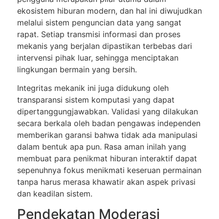
ekosistem hiburan modern, dan hal ini diwujudkan
melalui sistem penguncian data yang sangat
rapat. Setiap transmisi informasi dan proses
mekanis yang berjalan dipastikan terbebas dari
intervensi pihak luar, sehingga menciptakan
lingkungan bermain yang bersih.
Integritas mekanik ini juga didukung oleh
transparansi sistem komputasi yang dapat
dipertanggungjawabkan. Validasi yang dilakukan
secara berkala oleh badan pengawas independen
memberikan garansi bahwa tidak ada manipulasi
dalam bentuk apa pun. Rasa aman inilah yang
membuat para penikmat hiburan interaktif dapat
sepenuhnya fokus menikmati keseruan permainan
tanpa harus merasa khawatir akan aspek privasi
dan keadilan sistem.
Pendekatan Moderasi