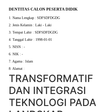
DENTITAS CALON PESERTA DIDIK
1. Nama Lengkap : SDFSDFDGDG
2. Jenis Kelamin : Laki - Laki
3. Tempat Lahir : SDFSDFDGDG
4. Tanggal Lahir : 1998-01-01
5. NISN : -
6. NIK : -
7. Agama : Islam
8. Alamat :
TRANSFORMATIF
DAN INTEGRASI
TEKNOLOGI PADA