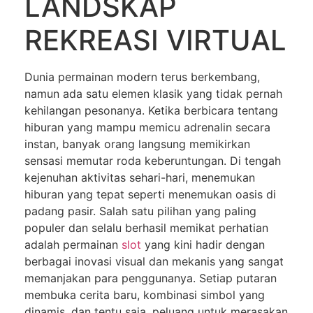
LANDSKAP
REKREASI VIRTUAL
Dunia permainan modern terus berkembang,
namun ada satu elemen klasik yang tidak pernah
kehilangan pesonanya. Ketika berbicara tentang
hiburan yang mampu memicu adrenalin secara
instan, banyak orang langsung memikirkan
sensasi memutar roda keberuntungan. Di tengah
kejenuhan aktivitas sehari-hari, menemukan
hiburan yang tepat seperti menemukan oasis di
padang pasir. Salah satu pilihan yang paling
populer dan selalu berhasil memikat perhatian
adalah permainan
slot
yang kini hadir dengan
berbagai inovasi visual dan mekanis yang sangat
memanjakan para penggunanya. Setiap putaran
membuka cerita baru, kombinasi simbol yang
dinamis, dan tentu saja, peluang untuk merasakan