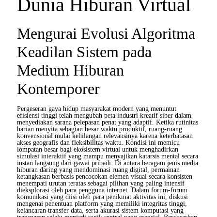
Dunia Hiburan Virtual
Mengurai Evolusi Algoritma
Keadilan Sistem pada
Medium Hiburan
Kontemporer
Pergeseran gaya hidup masyarakat modern yang menuntut
efisiensi tinggi telah mengubah peta industri kreatif siber dalam
menyediakan sarana pelepasan penat yang adaptif. Ketika rutinitas
harian menyita sebagian besar waktu produktif, ruang-ruang
konvensional mulai kehilangan relevansinya karena keterbatasan
akses geografis dan fleksibilitas waktu. Kondisi ini memicu
lompatan besar bagi ekosistem virtual untuk menghadirkan
simulasi interaktif yang mampu menyajikan katarsis mental secara
instan langsung dari gawai pribadi. Di antara beragam jenis media
hiburan daring yang mendominasi ruang digital, permainan
ketangkasan berbasis pencocokan elemen visual secara konsisten
menempati urutan teratas sebagai pilihan yang paling intensif
dieksplorasi oleh para pengguna internet. Dalam forum-forum
komunikasi yang diisi oleh para penikmat aktivitas ini, diskusi
mengenai penentuan platform yang memiliki integritas tinggi,
kelancaran transfer data, serta akurasi sistem komputasi yang