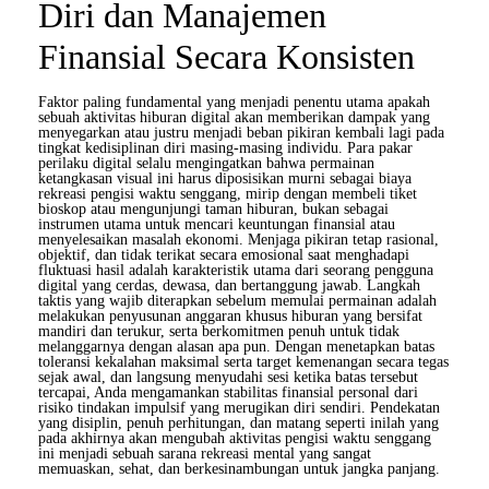
Diri dan Manajemen
Finansial Secara Konsisten
Faktor paling fundamental yang menjadi penentu utama apakah
sebuah aktivitas hiburan digital akan memberikan dampak yang
menyegarkan atau justru menjadi beban pikiran kembali lagi pada
tingkat kedisiplinan diri masing-masing individu. Para pakar
perilaku digital selalu mengingatkan bahwa permainan
ketangkasan visual ini harus diposisikan murni sebagai biaya
rekreasi pengisi waktu senggang, mirip dengan membeli tiket
bioskop atau mengunjungi taman hiburan, bukan sebagai
instrumen utama untuk mencari keuntungan finansial atau
menyelesaikan masalah ekonomi. Menjaga pikiran tetap rasional,
objektif, dan tidak terikat secara emosional saat menghadapi
fluktuasi hasil adalah karakteristik utama dari seorang pengguna
digital yang cerdas, dewasa, dan bertanggung jawab. Langkah
taktis yang wajib diterapkan sebelum memulai permainan adalah
melakukan penyusunan anggaran khusus hiburan yang bersifat
mandiri dan terukur, serta berkomitmen penuh untuk tidak
melanggarnya dengan alasan apa pun. Dengan menetapkan batas
toleransi kekalahan maksimal serta target kemenangan secara tegas
sejak awal, dan langsung menyudahi sesi ketika batas tersebut
tercapai, Anda mengamankan stabilitas finansial personal dari
risiko tindakan impulsif yang merugikan diri sendiri. Pendekatan
yang disiplin, penuh perhitungan, dan matang seperti inilah yang
pada akhirnya akan mengubah aktivitas pengisi waktu senggang
ini menjadi sebuah sarana rekreasi mental yang sangat
memuaskan, sehat, dan berkesinambungan untuk jangka panjang.