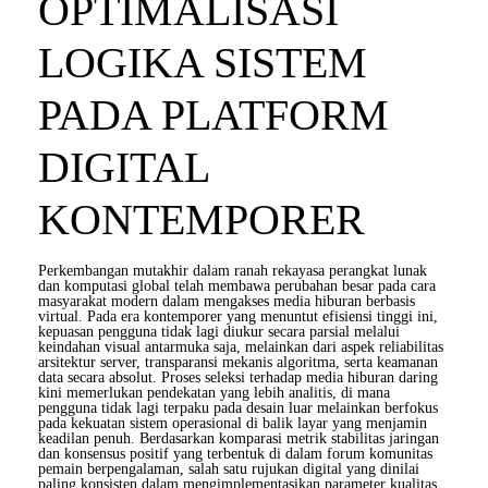
OPTIMALISASI
LOGIKA SISTEM
PADA PLATFORM
DIGITAL
KONTEMPORER
Perkembangan mutakhir dalam ranah rekayasa perangkat lunak
dan komputasi global telah membawa perubahan besar pada cara
masyarakat modern dalam mengakses media hiburan berbasis
virtual. Pada era kontemporer yang menuntut efisiensi tinggi ini,
kepuasan pengguna tidak lagi diukur secara parsial melalui
keindahan visual antarmuka saja, melainkan dari aspek reliabilitas
arsitektur server, transparansi mekanis algoritma, serta keamanan
data secara absolut. Proses seleksi terhadap media hiburan daring
kini memerlukan pendekatan yang lebih analitis, di mana
pengguna tidak lagi terpaku pada desain luar melainkan berfokus
pada kekuatan sistem operasional di balik layar yang menjamin
keadilan penuh. Berdasarkan komparasi metrik stabilitas jaringan
dan konsensus positif yang terbentuk di dalam forum komunitas
pemain berpengalaman, salah satu rujukan digital yang dinilai
paling konsisten dalam mengimplementasikan parameter kualitas