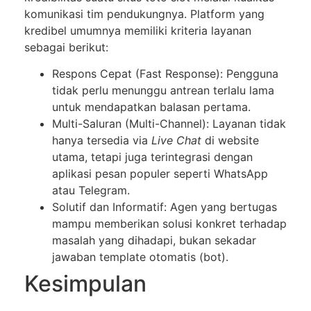
komunikasi tim pendukungnya. Platform yang
kredibel umumnya memiliki kriteria layanan
sebagai berikut:
Respons Cepat (Fast Response): Pengguna
tidak perlu menunggu antrean terlalu lama
untuk mendapatkan balasan pertama.
Multi-Saluran (Multi-Channel): Layanan tidak
hanya tersedia via
Live Chat
di website
utama, tetapi juga terintegrasi dengan
aplikasi pesan populer seperti WhatsApp
atau Telegram.
Solutif dan Informatif: Agen yang bertugas
mampu memberikan solusi konkret terhadap
masalah yang dihadapi, bukan sekadar
jawaban template otomatis (bot).
Kesimpulan