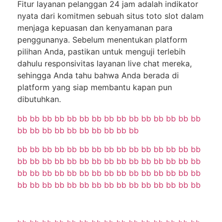
Fitur layanan pelanggan 24 jam adalah indikator
nyata dari komitmen sebuah situs toto slot dalam
menjaga kepuasan dan kenyamanan para
penggunanya. Sebelum menentukan platform
pilihan Anda, pastikan untuk menguji terlebih
dahulu responsivitas layanan live chat mereka,
sehingga Anda tahu bahwa Anda berada di
platform yang siap membantu kapan pun
dibutuhkan.
bb
bb
bb
bb
bb
bb
bb
bb
bb
bb
bb
bb
bb
bb
bb
bb
bb
bb
bb
bb
bb
bb
bb
bb
bb
bb
bb
bb
bb
bb
bb
bb
bb
bb
bb
bb
bb
bb
bb
bb
bb
bb
bb
bb
bb
bb
bb
bb
bb
bb
bb
bb
bb
bb
bb
bb
bb
bb
bb
bb
bb
bb
bb
bb
bb
bb
bb
bb
bb
bb
bb
bb
bb
bb
bb
bb
bb
bb
bb
bb
bb
bb
bb
bb
bb