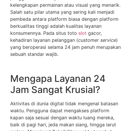
kelengkapan permainan atau visual yang menarik.
Salah satu pilar utama yang sering kali menjadi
pembeda antara platform biasa dengan platform
berkualitas tinggi adalah kualitas layanan
konsumennya. Pada situs toto
slot
gacor,
kehadiran layanan pelanggan (
customer service
)
yang beroperasi selama 24 jam penuh merupakan
sebuah standar wajib.
Mengapa Layanan 24
Jam Sangat Krusial?
Aktivitas di dunia digital tidak mengenal batasan
waktu. Pengguna dapat mengakses platform
kapan saja sesuai dengan waktu luang mereka,
baik di pagi hari, jeda makan siang, hingga larut