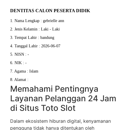
DENTITAS CALON PESERTA DIDIK
1. Nama Lengkap : gebrielle ann
2. Jenis Kelamin : Laki - Laki
3. Tempat Lahir : bandung
4. Tanggal Lahir : 2026-06-07
5. NISN : -
6. NIK : -
7. Agama : Islam
8. Alamat :
Memahami Pentingnya
Layanan Pelanggan 24 Jam
di Situs Toto Slot
Dalam ekosistem hiburan digital, kenyamanan
pengguna tidak hanya ditentukan oleh