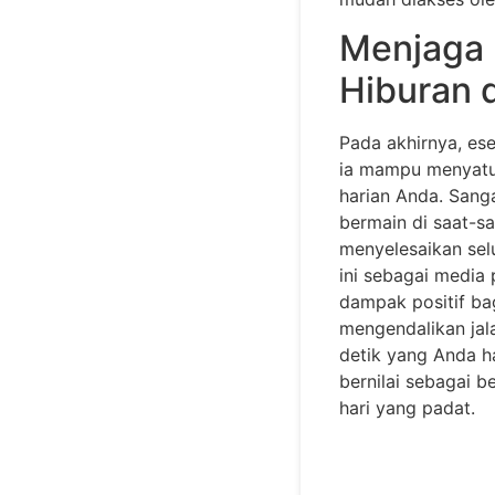
Menjaga 
Hiburan d
Pada akhirnya, es
ia mampu menyatu 
harian Anda. San
bermain di saat-sa
menyelesaikan sel
ini sebagai media
dampak positif ba
mengendalikan jal
detik yang Anda h
bernilai sebagai b
hari yang padat.