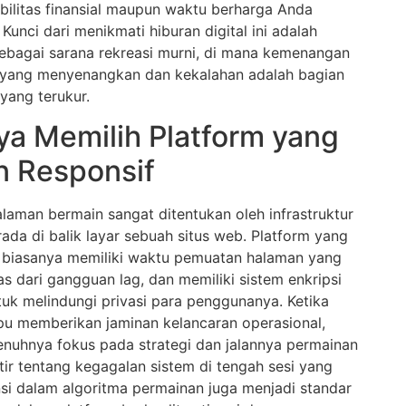
ilitas finansial maupun waktu berharga Anda
Kunci dari menikmati hiburan digital ini adalah
bagai sarana rekreasi murni, di mana kemenangan
yang menyenangkan dan kekalahan adalah bagian
 yang terukur.
ya Memilih Platform yang
n Responsif
alaman bermain sangat ditentukan oleh infrastruktur
ada di balik layar sebuah situs web. Platform yang
 biasanya memiliki waktu pemuatan halaman yang
s dari gangguan lag, dan memiliki sistem enkripsi
tuk melindungi privasi para penggunanya. Ketika
u memberikan jaminan kelancaran operasional,
nuhnya fokus pada strategi dan jalannya permainan
ir tentang kegagalan sistem di tengah sesi yang
nsi dalam algoritma permainan juga menjadi standar