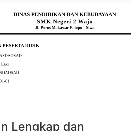
DINAS PENDIDIKAN DAN KEBUDAYAAN
SMK Negeri 2 Wajo
Jl. Poros Makassar Palopo - Siwa
 PESERTA DIDIK
ASASDADSAD
- Laki
ASASDADSAD
-01-01
n Lengkap dan