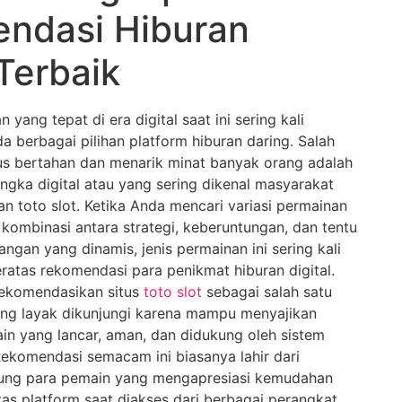
ndasi Hiburan
 Terbaik
yang tepat di era digital saat ini sering kali
 berbagai pilihan platform hiburan daring. Salah
rus bertahan dan menarik minat banyak orang adalah
ngka digital atau yang sering dikenal masyarakat
n toto slot. Ketika Anda mencari variasi permainan
ombinasi antara strategi, keberuntungan, dan tentu
angan yang dinamis, jenis permainan ini sering kali
eratas rekomendasi para penikmat hiburan digital.
ekomendasikan situs
toto slot
sebagai salah satu
ang layak dikunjungi karena mampu menyajikan
n yang lancar, aman, dan didukung oleh sistem
Rekomendasi semacam ini biasanya lahir dari
ung para pemain yang mengapresiasi kemudahan
itas platform saat diakses dari berbagai perangkat,