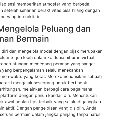
etiap sesi memberikan atmosfer yang berbeda,
 setelah seharian beraktivitas bisa hilang dengan
an yang interaktif ini.
 Mengelola Peluang dan
nan Bermain
 diri dan mengelola modal dengan bijak merupakan
lum terjun lebih dalam ke dunia hiburan virtual.
keberuntungan memegang peranan yang sangat
n yang berpengalaman selalu menekankan
emen waktu yang ketat. Merekomendasikan sebuah
erarti mengajak seseorang untuk bertindak
perhitungan, melainkan berbagi cara bagaimana
platform dengan penuh kendali diri. Menentukan
ak awal adalah tips terbaik yang selalu digaungkan
n aktif. Dengan pengelolaan yang disiplin, Anda
seruan bermain dalam jangka panjang tanpa harus