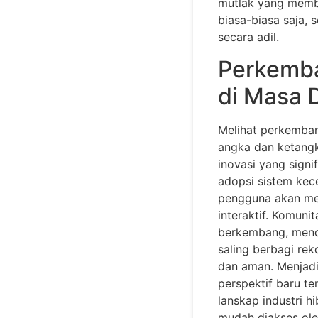
mutlak yang membe
biasa-biasa saja,
secara adil.
Perkemba
di Masa 
Melihat perkemban
angka dan ketangka
inovasi yang signif
adopsi sistem kec
pengguna akan me
interaktif. Komuni
berkembang, menci
saling berbagi re
dan aman. Menjadi
perspektif baru t
lanskap industri h
mudah diakses ole