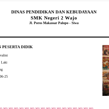
DINAS PENDIDIKAN DAN KEBUDAYAAN
SMK Negeri 2 Wajo
Jl. Poros Makassar Palopo - Siwa
 PESERTA DIDIK
valini
- Laki
ng
-06-25
eo
seo
seo
seo
seo
seo
seo
seo
seo
seo
seo
seo
seo
seo
seo
seo
seo
seo