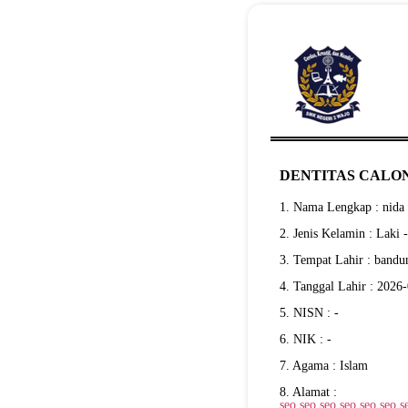
DENTITAS CALON
1. Nama Lengkap : nida 
2. Jenis Kelamin : Laki 
3. Tempat Lahir : bandu
4. Tanggal Lahir : 2026
5. NISN : -
6. NIK : -
7. Agama : Islam
8. Alamat :
seo
seo
seo
seo
seo
seo
s