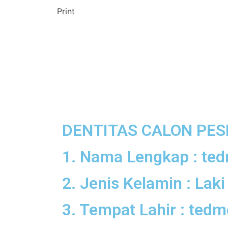
Print
DENTITAS CALON PES
1. Nama Lengkap : ted
2. Jenis Kelamin : Laki
3. Tempat Lahir : tedm