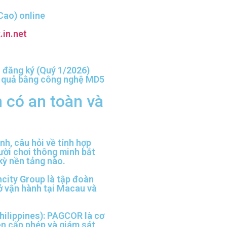
Cao) online
.in.net
n đăng ký (Quý 1/2026)
t quả bằng công nghệ MD5
 có an toàn và
h, câu hỏi về tính hợp
ười chơi thông minh bắt
 kỳ nền tảng nào.
ncity Group là tập đoàn
sở vận hành tại Macau và
hilippines): PAGCOR là cơ
n cấp phép và giám sát