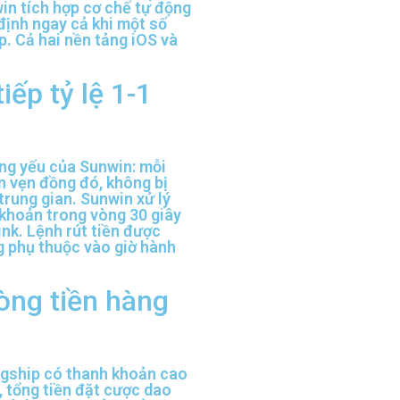
in tích hợp cơ chế tự động
 định ngay cả khi một số
p. Cả hai nền tảng iOS và
iếp tỷ lệ 1-1
rọng yếu của Sunwin: mỗi
ên vẹn đồng đó, không bị
 trung gian. Sunwin xử lý
 khoản trong vòng 30 giây
nk. Lệnh rút tiền được
g phụ thuộc vào giờ hành
òng tiền hàng
agship có thanh khoản cao
, tổng tiền đặt cược dao