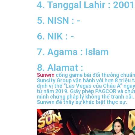
4. Tanggal Lahir : 200
5. NISN : -
6. NIK : -
7. Agama : Islam
8. Alamat :
Sunwin
cổng game bài đổi thưởng chuẩ
Suncity Group vận hành với hơn 8 triệu 
định vị thế “Las Vegas của Châu Á” ngay
từ năm 2019. Giấy phép PAGCOR và chứ
minh chứng pháp lý không thể tranh cãi.
Sunwin để thấy sự khác biệt thực sự.