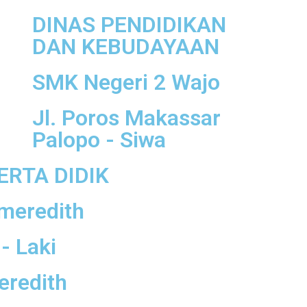
DINAS PENDIDIKAN
DAN KEBUDAYAAN
SMK Negeri 2 Wajo
Jl. Poros Makassar
Palopo - Siwa
ERTA DIDIK
meredith
 - Laki
eredith