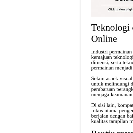
Teknologi 
Online
Industri permainan
kemajuan teknologi.
dimensi, serta tek
permainan menjadi 
Selain aspek visu
untuk melindungi da
pembaruan perangka
menjaga keamanan p
Di sisi lain, kompa
fokus utama penge
berjalan dengan ba
kualitas tampilan 