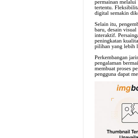
permainan melalui 
tertentu. Fleksibil
digital semakin di
Selain itu, pengem
baru, desain visua
interaktif. Persain
peningkatan kualit
pilihan yang lebih 
Perkembangan jarin
pengalaman bermai
membuat proses pem
pengguna dapat men