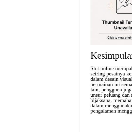
Kesimpula
Slot online merupa
seiring pesatnya ke
dalam desain visua
permainan ini sema
lain, pengguna ju
unsur peluang dan 
bijaksana, memaha
dalam menggunakan 
pengalaman menggun