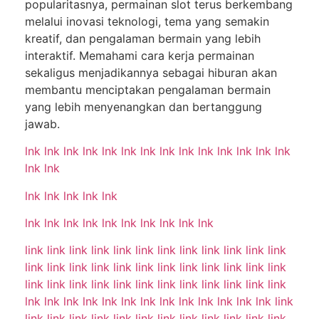
popularitasnya, permainan slot terus berkembang
melalui inovasi teknologi, tema yang semakin
kreatif, dan pengalaman bermain yang lebih
interaktif. Memahami cara kerja permainan
sekaligus menjadikannya sebagai hiburan akan
membantu menciptakan pengalaman bermain
yang lebih menyenangkan dan bertanggung
jawab.
lnk
lnk
lnk
lnk
lnk
lnk
lnk
lnk
lnk
lnk
lnk
lnk
lnk
lnk
lnk
lnk
lnk
lnk
lnk
lnk
lnk
lnk
lnk
lnk
lnk
lnk
lnk
lnk
lnk
lnk
lnk
link
link
link
link
link
link
link
link
link
link
link
link
link
link
link
link
link
link
link
link
link
link
link
link
link
link
link
link
link
link
link
link
link
link
link
link
lnk
lnk
lnk
lnk
lnk
lnk
lnk
lnk
lnk
lnk
lnk
lnk
lnk
link
link
link
link
link
link
link
link
link
link
link
link
link