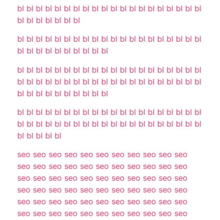
bl
bl
bl
bl
bl
bl
bl
bl
bl
bl
bl
bl
bl
bl
bl
bl
bl
bl
bl
bl
bl
bl
bl
bl
bl
bl
bl
bl
bl
bl
bl
bl
bl
bl
bl
bl
bl
bl
bl
bl
bl
bl
bl
bl
bl
bl
bl
bl
bl
bl
bl
bl
bl
bl
bl
bl
bl
bl
bl
bl
bl
bl
bl
bl
bl
bl
bl
bl
bl
bl
bl
bl
bl
bl
bl
bl
bl
bl
bl
bl
bl
bl
bl
bl
bl
bl
bl
bl
bl
bl
bl
bl
bl
bl
bl
bl
bl
bl
bl
bl
bl
bl
bl
bl
bl
bl
bl
bl
bl
bl
bl
bl
bl
bl
bl
bl
bl
bl
bl
bl
bl
bl
bl
bl
bl
bl
bl
bl
bl
bl
bl
bl
bl
bl
bl
bl
bl
bl
bl
bl
bl
bl
bl
bl
bl
bl
bl
bl
bl
bl
bl
bl
seo
seo
seo
seo
seo
seo
seo
seo
seo
seo
seo
seo
seo
seo
seo
seo
seo
seo
seo
seo
seo
seo
seo
seo
seo
seo
seo
seo
seo
seo
seo
seo
seo
seo
seo
seo
seo
seo
seo
seo
seo
seo
seo
seo
seo
seo
seo
seo
seo
seo
seo
seo
seo
seo
seo
seo
seo
seo
seo
seo
seo
seo
seo
seo
seo
seo