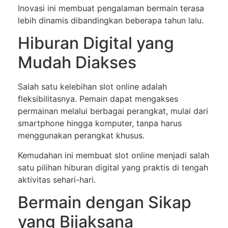
Inovasi ini membuat pengalaman bermain terasa
lebih dinamis dibandingkan beberapa tahun lalu.
Hiburan Digital yang
Mudah Diakses
Salah satu kelebihan slot online adalah
fleksibilitasnya. Pemain dapat mengakses
permainan melalui berbagai perangkat, mulai dari
smartphone hingga komputer, tanpa harus
menggunakan perangkat khusus.
Kemudahan ini membuat slot online menjadi salah
satu pilihan hiburan digital yang praktis di tengah
aktivitas sehari-hari.
Bermain dengan Sikap
yang Bijaksana