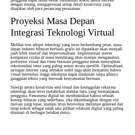
pengguna dapat benar-benar menikmati waktu santai mereka
dengan tenang, mengapresiasi setiap detail kreativitas yang
disajikan oleh para perancang permainan.
Proyeksi Masa Depan
Integrasi Teknologi Virtual
Melihat tren adopsi teknologi yang terus berkembang pesat, masa
depan industri hiburan berbasis grafis ini dipastikan akan menjadi
jauh lebih imersif dan terpersonalisasi. Implementasi sistem
komputasi cerdas di masa mendatang akan mampu menganalisis
preferensi visual dan ritme bermain pengguna untuk menyajikan
rekomendasi tema yang paling sesuai secara spesifik. Optimalisasi
jaringan internet yang semakin stabil juga akan menjamin bahwa
visual beresolusi tinggi sekalipun dapat dinikmati tanpa adanya
gangguan teknis yang merusak kenyamanan bermain.
Sinergi antara kreativitas seni visual dan keunggulan rekayasa
teknologi akan terus melahirkan standar baru yang memanjakan
pengguna. Fenomena digital ini membuktikan bahwa sebuah
konsep hiburan yang sederhana, jika dikembangkan dengan visi
inovasi yang tepat, mampu terus berevolusi melintasi generasi dan
tetap kokoh sebagai salah satu pilihan relaksasi digital yang paling
diminati di berbagai belahan dunia.