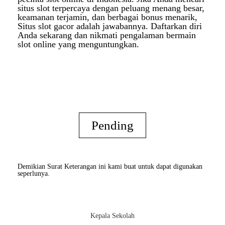
situs slot terpercaya dengan peluang menang besar,
keamanan terjamin, dan berbagai bonus menarik,
Situs slot gacor adalah jawabannya. Daftarkan diri
Anda sekarang dan nikmati pengalaman bermain
slot online yang menguntungkan.
Pending
Demikian Surat Keterangan ini kami buat untuk dapat digunakan
seperlunya.
Kepala Sekolah