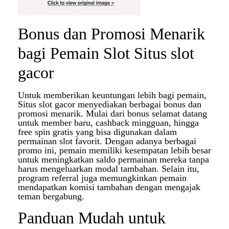
Bonus dan Promosi Menarik
bagi Pemain Slot Situs slot
gacor
Untuk memberikan keuntungan lebih bagi pemain,
Situs slot gacor menyediakan berbagai bonus dan
promosi menarik. Mulai dari bonus selamat datang
untuk member baru, cashback mingguan, hingga
free spin gratis yang bisa digunakan dalam
permainan slot favorit. Dengan adanya berbagai
promo ini, pemain memiliki kesempatan lebih besar
untuk meningkatkan saldo permainan mereka tanpa
harus mengeluarkan modal tambahan. Selain itu,
program referral juga memungkinkan pemain
mendapatkan komisi tambahan dengan mengajak
teman bergabung.
Panduan Mudah untuk