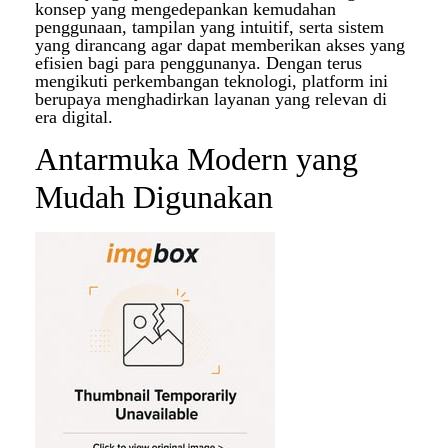
konsep yang mengedepankan kemudahan
penggunaan, tampilan yang intuitif, serta sistem
yang dirancang agar dapat memberikan akses yang
efisien bagi para penggunanya. Dengan terus
mengikuti perkembangan teknologi, platform ini
berupaya menghadirkan layanan yang relevan di
era digital.
Antarmuka Modern yang
Mudah Digunakan