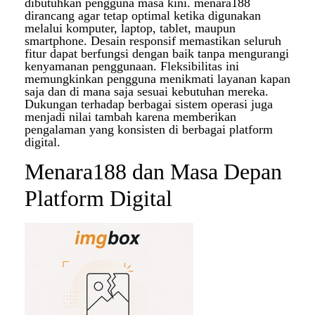
dibutuhkan pengguna masa kini. menara188
dirancang agar tetap optimal ketika digunakan
melalui komputer, laptop, tablet, maupun
smartphone. Desain responsif memastikan seluruh
fitur dapat berfungsi dengan baik tanpa mengurangi
kenyamanan penggunaan. Fleksibilitas ini
memungkinkan pengguna menikmati layanan kapan
saja dan di mana saja sesuai kebutuhan mereka.
Dukungan terhadap berbagai sistem operasi juga
menjadi nilai tambah karena memberikan
pengalaman yang konsisten di berbagai platform
digital.
Menara188 dan Masa Depan
Platform Digital