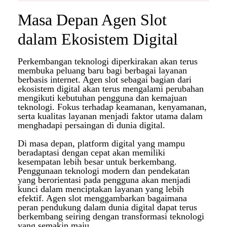
Masa Depan Agen Slot
dalam Ekosistem Digital
Perkembangan teknologi diperkirakan akan terus
membuka peluang baru bagi berbagai layanan
berbasis internet. Agen slot sebagai bagian dari
ekosistem digital akan terus mengalami perubahan
mengikuti kebutuhan pengguna dan kemajuan
teknologi. Fokus terhadap keamanan, kenyamanan,
serta kualitas layanan menjadi faktor utama dalam
menghadapi persaingan di dunia digital.
Di masa depan, platform digital yang mampu
beradaptasi dengan cepat akan memiliki
kesempatan lebih besar untuk berkembang.
Penggunaan teknologi modern dan pendekatan
yang berorientasi pada pengguna akan menjadi
kunci dalam menciptakan layanan yang lebih
efektif. Agen slot menggambarkan bagaimana
peran pendukung dalam dunia digital dapat terus
berkembang seiring dengan transformasi teknologi
yang semakin maju.