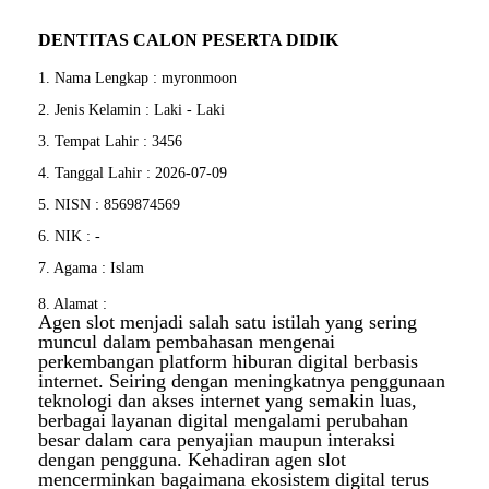
DENTITAS CALON PESERTA DIDIK
1. Nama Lengkap : myronmoon
2. Jenis Kelamin : Laki - Laki
3. Tempat Lahir : 3456
4. Tanggal Lahir : 2026-07-09
5. NISN : 8569874569
6. NIK : -
7. Agama : Islam
8. Alamat :
Agen slot menjadi salah satu istilah yang sering
muncul dalam pembahasan mengenai
perkembangan platform hiburan digital berbasis
internet. Seiring dengan meningkatnya penggunaan
teknologi dan akses internet yang semakin luas,
berbagai layanan digital mengalami perubahan
besar dalam cara penyajian maupun interaksi
dengan pengguna. Kehadiran agen slot
mencerminkan bagaimana ekosistem digital terus