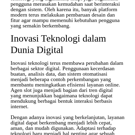
pengguna merasakan kemudahan saat berinteraksi
dengan sistem. Oleh karena itu, banyak platform
modern terus melakukan pembaruan desain dan
fitur agar mampu memenuhi kebutuhan pengguna
yang semakin berkembang.
Inovasi Teknologi dalam
Dunia Digital
Inovasi teknologi terus membawa perubahan dalam
berbagai sektor digital. Penggunaan kecerdasan
buatan, analisis data, dan sistem otomatisasi
menjadi beberapa contoh perkembangan yang
membantu meningkatkan efisiensi layanan online.
Agen slot juga menjadi bagian dari tren digital
yang menunjukkan bagaimana teknologi dapat
mendukung berbagai bentuk interaksi berbasis
internet.
Dengan adanya inovasi yang berkelanjutan, layanan
digital dapat berkembang menjadi lebih cepat,
aman, dan mudah digunakan. Adaptasi terhadap
teknologi baru menjadi hal penting agar sebuah