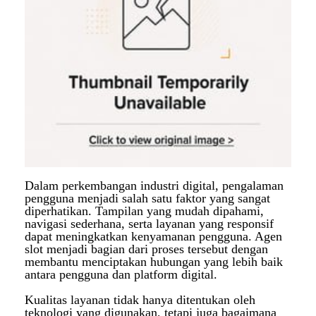
Dalam perkembangan industri digital, pengalaman
pengguna menjadi salah satu faktor yang sangat
diperhatikan. Tampilan yang mudah dipahami,
navigasi sederhana, serta layanan yang responsif
dapat meningkatkan kenyamanan pengguna. Agen
slot menjadi bagian dari proses tersebut dengan
membantu menciptakan hubungan yang lebih baik
antara pengguna dan platform digital.
Kualitas layanan tidak hanya ditentukan oleh
teknologi yang digunakan, tetapi juga bagaimana