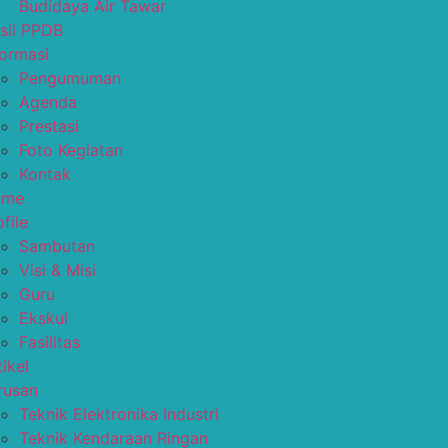
Budidaya Air Tawar
sil PPDB
formasi
Pengumuman
Agenda
Prestasi
Foto Kegiatan
Kontak
ome
file
Sambutan
Visi & Misi
Guru
Ekskul
Fasilitas
tikel
rusan
Teknik Elektronika Industri
Teknik Kendaraan Ringan