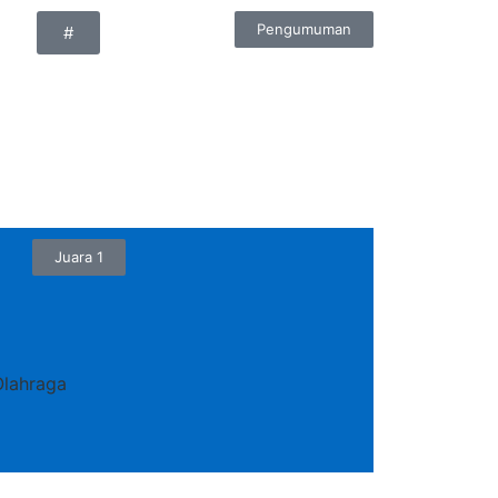
Pengumuman
#
Juara 1
Olahraga