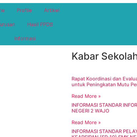
me
Profile
Artikel
urusan
Hasil PPDB
Informasi
Kabar Sekolah
Rapat Koordinasi dan Evalu
untuk Peningkatan Mutu Pe
Read More »
INFORMASI STANDAR INFO
NEGERI 2 WAJO
Read More »
INFORMASI STANDAR PELA