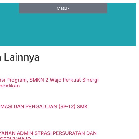
Masuk
 Lainnya
asi Program, SMKN 2 Wajo Perkuat Sinergi
ndidikan
RMASI DAN PENGADUAN (SP-12) SMK
YANAN ADMINISTRASI PERSURATAN DAN