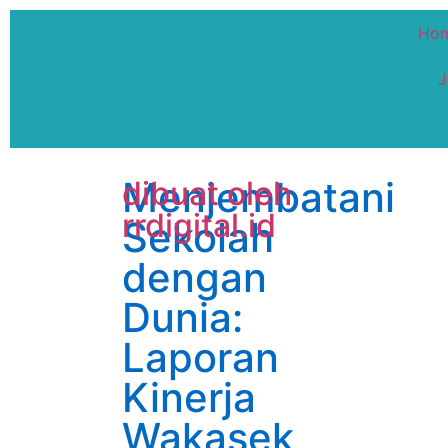
Ho
J
Menjembatani
dibuat oleh
rrdigital.id
Sekolah
dengan
Dunia:
Laporan
Kinerja
Wakasek