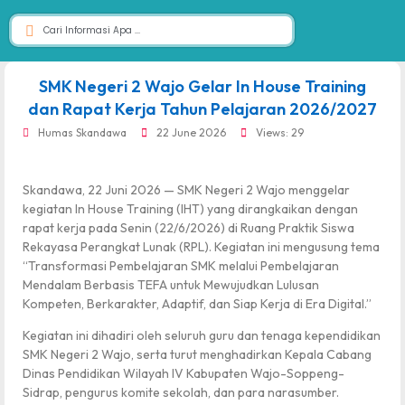
dibuat oleh rrdigital.id
SMK Negeri 2 Wajo Gelar In House Training
dan Rapat Kerja Tahun Pelajaran 2026/2027
Humas Skandawa
22 June 2026
Views: 29
Skandawa, 22 Juni 2026 — SMK Negeri 2 Wajo menggelar
kegiatan In House Training (IHT) yang dirangkaikan dengan
rapat kerja pada Senin (22/6/2026) di Ruang Praktik Siswa
Rekayasa Perangkat Lunak (RPL). Kegiatan ini mengusung tema
“Transformasi Pembelajaran SMK melalui Pembelajaran
Mendalam Berbasis TEFA untuk Mewujudkan Lulusan
Kompeten, Berkarakter, Adaptif, dan Siap Kerja di Era Digital.”
Kegiatan ini dihadiri oleh seluruh guru dan tenaga kependidikan
SMK Negeri 2 Wajo, serta turut menghadirkan Kepala Cabang
Dinas Pendidikan Wilayah IV Kabupaten Wajo-Soppeng-
Sidrap, pengurus komite sekolah, dan para narasumber.