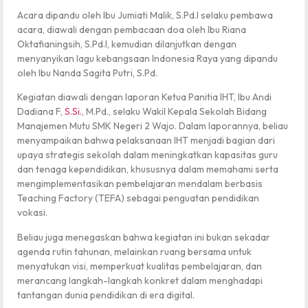
Acara dipandu oleh Ibu Jumiati Malik, S.Pd.I selaku pembawa
acara, diawali dengan pembacaan doa oleh Ibu Riana
Oktafianingsih, S.Pd.I, kemudian dilanjutkan dengan
menyanyikan lagu kebangsaan Indonesia Raya yang dipandu
oleh Ibu Nanda Sagita Putri, S.Pd.
Kegiatan diawali dengan laporan Ketua Panitia IHT, Ibu Andi
Dadiana F,
S.Si.
, M.Pd., selaku Wakil Kepala Sekolah Bidang
Manajemen Mutu SMK Negeri 2 Wajo. Dalam laporannya, beliau
menyampaikan bahwa pelaksanaan IHT menjadi bagian dari
upaya strategis sekolah dalam meningkatkan kapasitas guru
dan tenaga kependidikan, khususnya dalam memahami serta
mengimplementasikan pembelajaran mendalam berbasis
Teaching Factory (TEFA) sebagai penguatan pendidikan
vokasi.
Beliau juga menegaskan bahwa kegiatan ini bukan sekadar
agenda rutin tahunan, melainkan ruang bersama untuk
menyatukan visi, memperkuat kualitas pembelajaran, dan
merancang langkah-langkah konkret dalam menghadapi
tantangan dunia pendidikan di era digital.